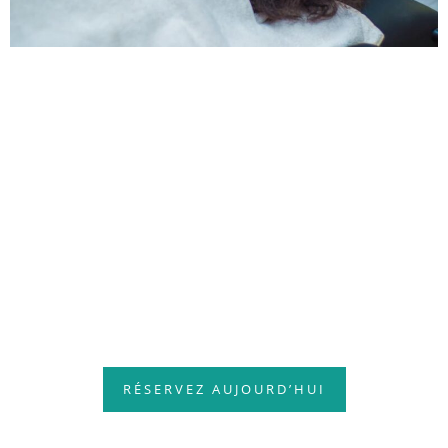
IKOPA HÔTEL VOUS ATTEND !
Offrez-Vous Confort
Et Sérénité
RÉSERVEZ AUJOURD’HUI